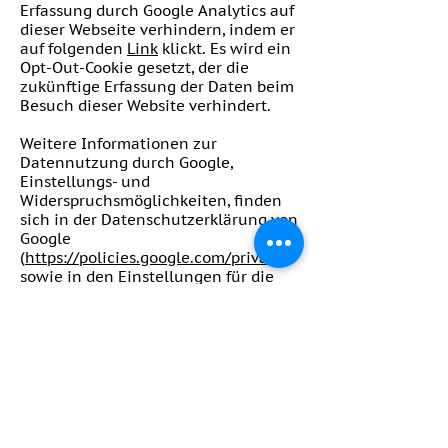
Erfassung durch Google Analytics auf
dieser Webseite verhindern, indem er
auf folgenden
Link
klickt. Es wird ein
Opt-Out-Cookie gesetzt, der die
zukünftige Erfassung der Daten beim
Besuch dieser Website verhindert.
Weitere Informationen zur
Datennutzung durch Google,
Einstellungs- und
Widerspruchsmöglichkeiten, finden
sich in der Datenschutzerklärung von
Google
(
https://policies.google.com/privacy
)
sowie in den Einstellungen für die
Darstellung von
Werbeeinblendungen durch Google
(
https://adssettings.google.com/auth
enticated
).
RECAPTCHA
Zum Schutz Ihrer Anfragen per
Internetformular verwenden wir den
Dienst reCAPTCHA des Unternehmens